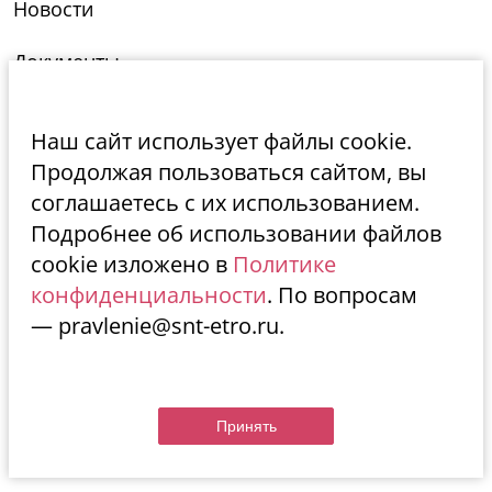
Новости
Документы
Фотогалерея
Наш сайт использует файлы cookie.
Контакты
Продолжая пользоваться сайтом, вы
соглашаетесь с их использованием.
633415, Новосибирская обл, Тогучинский р-
Подробнее об использовании файлов
н, село Репьево
cookie изложено в
Политике
конфиденциальности
. По вопросам
Сайт работает на платформе
— pravlenie@snt-etro.ru.
sntclub.ru
Принять
Все права защищены © СНТклуб